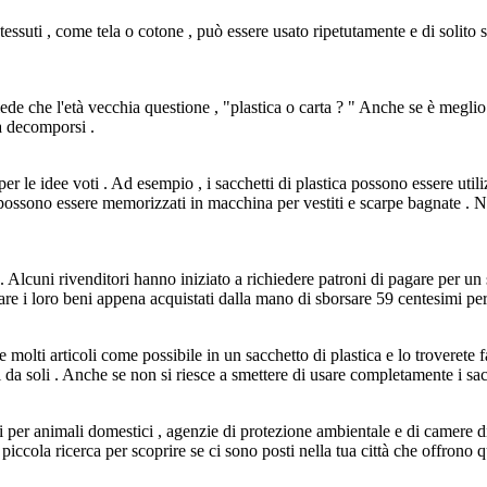
i tessuti , come tela o cotone , può essere usato ripetutamente e di solito
de che l'età vecchia questione , "plastica o carta ? " Anche se è meglio u
a decomporsi .
 per le idee voti . Ad esempio , i sacchetti di plastica possono essere util
e possono essere memorizzati in macchina per vestiti e scarpe bagnate .
a . Alcuni rivenditori hanno iniziato a richiedere patroni di pagare per u
re i loro beni appena acquistati dalla mano di sborsare 59 centesimi per
olti articoli come possibile in un sacchetto di plastica e lo troverete fa
da soli . Anche se non si riesce a smettere di usare completamente i sacch
ugi per animali domestici , agenzie di protezione ambientale e di camere
ccola ricerca per scoprire se ci sono posti nella tua città che offrono q