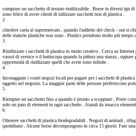
comprare un sacchetto di tessuto riutilizzabile . Borse in diversi tipi d
sono felice di avere clienti di utilizzare sacchetti non di plastica .
2
chiedere carta al supermercato , quando l'addetto del check - out si chie
delle materie plastiche non sono . Plastics prendono molto più tempo 
3
Riutilizzare i sacchetti di plastica in modo creativo . Cerca su Internet
vassoi di vernice o il battiscopa quando la pittura una stanza , oppur
opportunità di riutilizzare quelli che avete sono infinite .
4
Incoraggiate i vostri negozi locali per pagare per i sacchetti di plastic
oggetto nel negozio. La maggior parte delle persone preferiscono porta
5
Riempire un sacchetto fino a quando è pronto a scoppiare . Porre come m
solo un paio di elementi in ogni sacchetto . Aiutali da insacco elementi 
6
Ottenere sacchetti di plastica biodegradabili . Negozi di animali , rif
quotidiano . Alcune borse decompongono in circa 15 giorni. Fare una pi