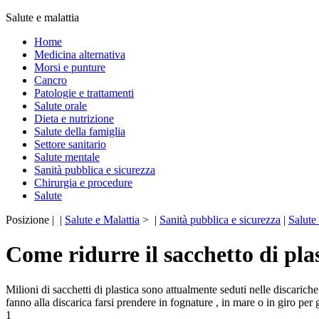
Salute e malattia
Home
Medicina alternativa
Morsi e punture
Cancro
Patologie e trattamenti
Salute orale
Dieta e nutrizione
Salute della famiglia
Settore sanitario
Salute mentale
Sanità pubblica e sicurezza
Chirurgia e procedure
Salute
Posizione | |
Salute e Malattia
> |
Sanità pubblica e sicurezza
|
Salute
Come ridurre il sacchetto di plas
Milioni di sacchetti di plastica sono attualmente seduti nelle discarich
fanno alla discarica farsi prendere in fognature , in mare o in giro per 
1