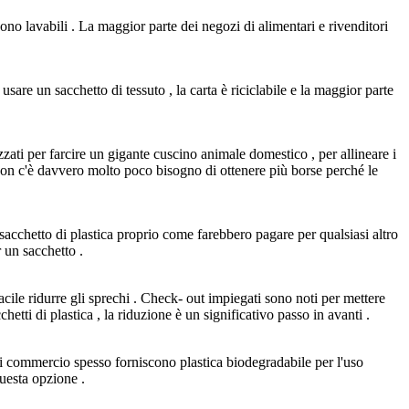
 sono lavabili . La maggior parte dei negozi di alimentari e rivenditori
sare un sacchetto di tessuto , la carta è riciclabile e la maggior parte
izzati per farcire un gigante cuscino animale domestico , per allineare i
 Non c'è davvero molto poco bisogno di ottenere più borse perché le
n sacchetto di plastica proprio come farebbero pagare per qualsiasi altro
 un sacchetto .
cile ridurre gli sprechi . Check- out impiegati sono noti per mettere
etti di plastica , la riduzione è un significativo passo in avanti .
 di commercio spesso forniscono plastica biodegradabile per l'uso
uesta opzione .