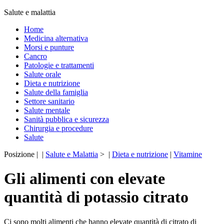
Salute e malattia
Home
Medicina alternativa
Morsi e punture
Cancro
Patologie e trattamenti
Salute orale
Dieta e nutrizione
Salute della famiglia
Settore sanitario
Salute mentale
Sanità pubblica e sicurezza
Chirurgia e procedure
Salute
Posizione | |
Salute e Malattia
> |
Dieta e nutrizione
|
Vitamine
Gli alimenti con elevate
quantità di potassio citrato
Ci sono molti alimenti che hanno elevate quantità di citrato di