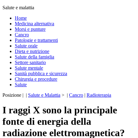
Salute e malattia
Home
Medicina alternativa
Morsi e punture
Cancro
Patologie e trattamenti
Salute orale
Dieta e nutrizione
Salute della famiglia
Settore sanitario
Salute mentale
Sanità pubblica e sicurezza
Chirurgia e procedure
Salute
Posizione | |
Salute e Malattia
> |
Cancro
|
Radioterapia
I raggi X sono la principale
fonte di energia della
radiazione elettromagnetica?