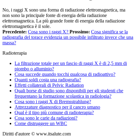
No, i raggi X sono una forma di radiazione elettromagnetica, ma
non sono la principale fonte di energia della radiazione
elettromagnetica. La più grande fonte di energia della radiazione
elettromagnetica è il sole.
Precedente:
Cosa sono i raggi X?
Prossimo:
Cosa significa se la
radiografia del torace evidenzia un possibile infiltrato invece che una
massa?
Radioterapia
La filtrazione totale per un fascio di raggi X è di 2,5 mm di
piombo o alluminio?
Cosa succede quando tocchi qualcosa di radioattivo?
Quanti soldi costa una radiografia?
Effetti collaterali di Pelvic Radiation
Quali borse di studio sono disponibili per gli studenti che
frequentano la formazione scolastica in radiologia?
Cosa sono i raggi X di Bremsstrahlung?
Attrezzature diagnostico per il cancro umano
Qual è il tipo più comune di radioterapia?
Cosa sono le carie da radiazioni?
Come distruggere un WBC
Diritti d'autore © www.itsalute.com