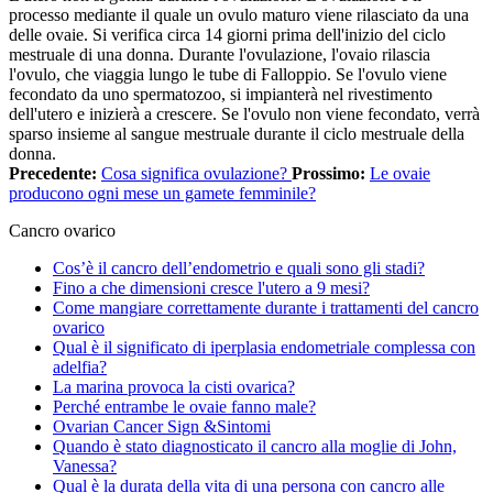
processo mediante il quale un ovulo maturo viene rilasciato da una
delle ovaie. Si verifica circa 14 giorni prima dell'inizio del ciclo
mestruale di una donna. Durante l'ovulazione, l'ovaio rilascia
l'ovulo, che viaggia lungo le tube di Falloppio. Se l'ovulo viene
fecondato da uno spermatozoo, si impianterà nel rivestimento
dell'utero e inizierà a crescere. Se l'ovulo non viene fecondato, verrà
sparso insieme al sangue mestruale durante il ciclo mestruale della
donna.
Precedente:
Cosa significa ovulazione?
Prossimo:
Le ovaie
producono ogni mese un gamete femminile?
Cancro ovarico
Cos’è il cancro dell’endometrio e quali sono gli stadi?
Fino a che dimensioni cresce l'utero a 9 mesi?
Come mangiare correttamente durante i trattamenti del cancro
ovarico
Qual è il significato di iperplasia endometriale complessa con
adelfia?
La marina provoca la cisti ovarica?
Perché entrambe le ovaie fanno male?
Ovarian Cancer Sign &Sintomi
Quando è stato diagnosticato il cancro alla moglie di John,
Vanessa?
Qual è la durata della vita di una persona con cancro alle