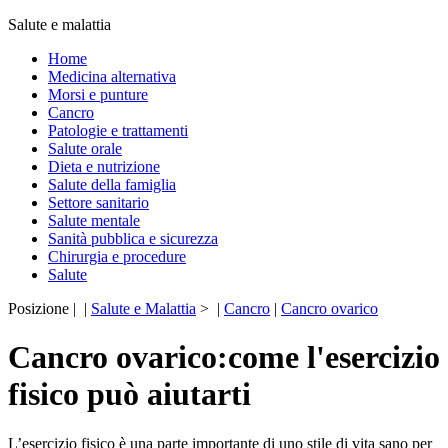
Salute e malattia
Home
Medicina alternativa
Morsi e punture
Cancro
Patologie e trattamenti
Salute orale
Dieta e nutrizione
Salute della famiglia
Settore sanitario
Salute mentale
Sanità pubblica e sicurezza
Chirurgia e procedure
Salute
Posizione | |
Salute e Malattia
> |
Cancro
|
Cancro ovarico
Cancro ovarico:come l'esercizio
fisico può aiutarti
L’esercizio fisico è una parte importante di uno stile di vita sano per