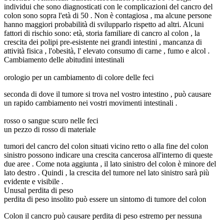
individui che sono diagnosticati con le complicazioni del cancro del
colon sono sopra l'età di 50 . Non è contagiosa , ma alcune persone
hanno maggiori probabilità di svilupparlo rispetto ad altri. Alcuni
fattori di rischio sono: età, storia familiare di cancro al colon , la
crescita dei polipi pre-esistente nei grandi intestini , mancanza di
attività fisica , l'obesità, l' elevato consumo di carne , fumo e alcol .
Cambiamento delle abitudini intestinali
orologio per un cambiamento di colore delle feci
seconda di dove il tumore si trova nel vostro intestino , può causare
un rapido cambiamento nei vostri movimenti intestinali .
rosso o sangue scuro nelle feci
un pezzo di rosso di materiale
tumori del cancro del colon situati vicino retto o alla fine del colon
sinistro possono indicare una crescita cancerosa all'interno di queste
due aree . Come nota aggiunta , il lato sinistro del colon è minore del
lato destro . Quindi , la crescita del tumore nel lato sinistro sarà più
evidente e visibile .
Unusal perdita di peso
perdita di peso insolito può essere un sintomo di tumore del colon
Colon il cancro può causare perdita di peso estremo per nessuna