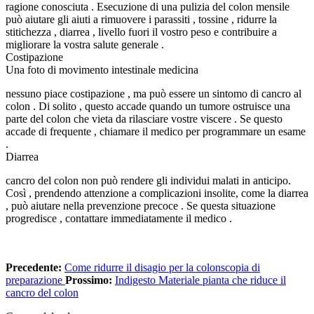
ragione conosciuta . Esecuzione di una pulizia del colon mensile
può aiutare gli aiuti a rimuovere i parassiti , tossine , ridurre la
stitichezza , diarrea , livello fuori il vostro peso e contribuire a
migliorare la vostra salute generale .
Costipazione
Una foto di movimento intestinale medicina
nessuno piace costipazione , ma può essere un sintomo di cancro al
colon . Di solito , questo accade quando un tumore ostruisce una
parte del colon che vieta da rilasciare vostre viscere . Se questo
accade di frequente , chiamare il medico per programmare un esame
.
Diarrea
cancro del colon non può rendere gli individui malati in anticipo.
Così , prendendo attenzione a complicazioni insolite, come la diarrea
, può aiutare nella prevenzione precoce . Se questa situazione
progredisce , contattare immediatamente il medico .
Precedente:
Come ridurre il disagio per la colonscopia di
preparazione
Prossimo:
Indigesto Materiale pianta che riduce il
cancro del colon