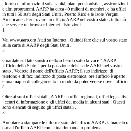
, fornisce informazioni sulla sanità, piani pensionistici , assicurazioni
e altri programmi. AARP ha circa 40 milioni di membri . e ha uffici
in tutti i 50 stati degli Stati Uniti , Puerto Rico e le Isole Vergini
Americane . Per trovare un ufficio AARP nel vostro stato , tutto ciò
che serve è un browser Internet . Istruzioni
1
Vai www.aarp.org /stati su Internet . Quindi fare clic sul vostro stato
sulla carta di AARP degli Stati Uniti .
2
Guardate sul lato sinistro dello schermo sotto la voce " AARP
Ufficio dello Stato " per la posizione della sede AARP nel vostro
stato . Vedrete il nome dell'ufficio AARP; il suo indirizzo; di
telefono e di fax; indirizzo di posta elettronica; ore l'ufficio è aperto;
e una mappa di collegamento in modo da poter vedere dove l'ufficio
è .
Oltre ai suoi uffici statali , AARP ha uffici regionali, uffici legislativi
, centri di informazione e gli uffici dei media in alcuni stati . Questi
sono elencati di seguito gli uffici statali .
3
Annotare o stampare le informazioni dell'ufficio AARP . Chiamata o
e-mail l'ufficio AARP con la tua domanda o problema.