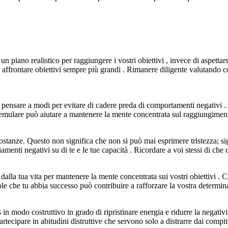
un piano realistico per raggiungere i vostri obiettivi , invece di aspetta
r affrontare obiettivi sempre più grandi . Rimanere diligente valutando co
 e pensare a modi per evitare di cadere preda di comportamenti negativi .
a emulare può aiutare a mantenere la mente concentrata sul raggiungimento
stanze. Questo non significa che non si può mai esprimere tristezza; sig
iamenti negativi su di te e le tue capacità . Ricordare a voi stessi di che c
dalla tua vita per mantenere la mente concentrata sui vostri obiettivi . 
e che tu abbia successo può contribuire a rafforzare la vostra determina
ss in modo costruttivo in grado di ripristinare energia e ridurre la negativ
artecipare in abitudini distruttive che servono solo a distrarre dai compiti