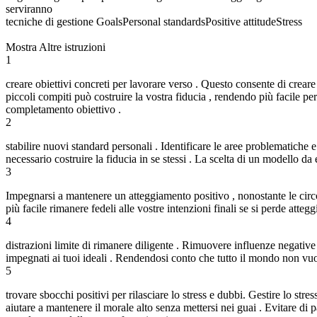
serviranno
tecniche di gestione GoalsPersonal standardsPositive attitudeStress
Mostra Altre istruzioni
1
creare obiettivi concreti per lavorare verso . Questo consente di creare 
piccoli compiti può costruire la vostra fiducia , rendendo più facile pe
completamento obiettivo .
2
stabilire nuovi standard personali . Identificare le aree problematiche
necessario costruire la fiducia in se stessi . La scelta di un modello d
3
Impegnarsi a mantenere un atteggiamento positivo , nonostante le circo
più facile rimanere fedeli alle vostre intenzioni finali se si perde attegg
4
distrazioni limite di rimanere diligente . Rimuovere influenze negative 
impegnati ai tuoi ideali . Rendendosi conto che tutto il mondo non vuol
5
trovare sbocchi positivi per rilasciare lo stress e dubbi. Gestire lo stre
aiutare a mantenere il morale alto senza mettersi nei guai . Evitare di p