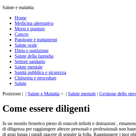
Salute e malattia
Home
Medicina alternativa
Morsi e punture
Cancro
Patologie e trattamenti
Salute orale
Dieta e nutrizione
Salute della famiglia
Settore sanitario
Salute mentale
Sanità pubblica e sicurezza
Chirurgia e procedure
Salute
Posizione | |
Salute e Malattia
> |
Salute mentale
|
Gestione dello stre
Come essere diligenti
In un mondo frenetico pieno di ostacoli infiniti e distrazioni , rimane
di diligenza per raggiungere altezze personali e professionali non hanno
di gran lunga i rapidi piacere di seguire la folla. Raggiungere i tuoi ob