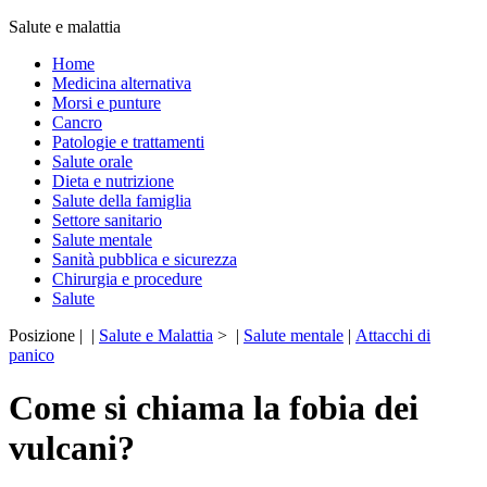
Salute e malattia
Home
Medicina alternativa
Morsi e punture
Cancro
Patologie e trattamenti
Salute orale
Dieta e nutrizione
Salute della famiglia
Settore sanitario
Salute mentale
Sanità pubblica e sicurezza
Chirurgia e procedure
Salute
Posizione | |
Salute e Malattia
> |
Salute mentale
|
Attacchi di
panico
Come si chiama la fobia dei
vulcani?