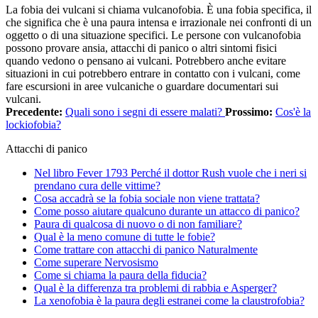
La fobia dei vulcani si chiama vulcanofobia. È una fobia specifica, il
che significa che è una paura intensa e irrazionale nei confronti di un
oggetto o di una situazione specifici. Le persone con vulcanofobia
possono provare ansia, attacchi di panico o altri sintomi fisici
quando vedono o pensano ai vulcani. Potrebbero anche evitare
situazioni in cui potrebbero entrare in contatto con i vulcani, come
fare escursioni in aree vulcaniche o guardare documentari sui
vulcani.
Precedente:
Quali sono i segni di essere malati?
Prossimo:
Cos'è la
lockiofobia?
Attacchi di panico
Nel libro Fever 1793 Perché il dottor Rush vuole che i neri si
prendano cura delle vittime?
Cosa accadrà se la fobia sociale non viene trattata?
Come posso aiutare qualcuno durante un attacco di panico?
Paura di qualcosa di nuovo o di non familiare?
Qual è la meno comune di tutte le fobie?
Come trattare con attacchi di panico Naturalmente
Come superare Nervosismo
Come si chiama la paura della fiducia?
Qual è la differenza tra problemi di rabbia e Asperger?
La xenofobia è la paura degli estranei come la claustrofobia?