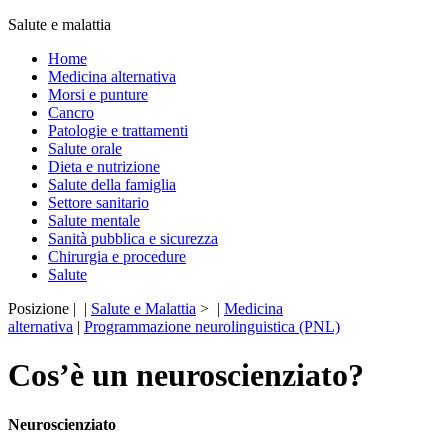
Salute e malattia
Home
Medicina alternativa
Morsi e punture
Cancro
Patologie e trattamenti
Salute orale
Dieta e nutrizione
Salute della famiglia
Settore sanitario
Salute mentale
Sanità pubblica e sicurezza
Chirurgia e procedure
Salute
Posizione | |
Salute e Malattia
> |
Medicina
alternativa
|
Programmazione neurolinguistica (PNL)
Cos’è un neuroscienziato?
Neuroscienziato