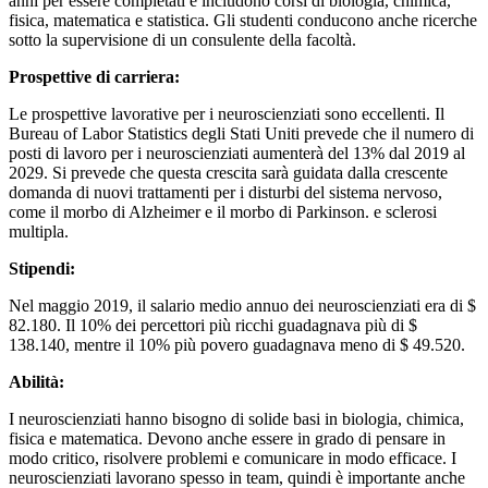
anni per essere completati e includono corsi di biologia, chimica,
fisica, matematica e statistica. Gli studenti conducono anche ricerche
sotto la supervisione di un consulente della facoltà.
Prospettive di carriera:
Le prospettive lavorative per i neuroscienziati sono eccellenti. Il
Bureau of Labor Statistics degli Stati Uniti prevede che il numero di
posti di lavoro per i neuroscienziati aumenterà del 13% dal 2019 al
2029. Si prevede che questa crescita sarà guidata dalla crescente
domanda di nuovi trattamenti per i disturbi del sistema nervoso,
come il morbo di Alzheimer e il morbo di Parkinson. e sclerosi
multipla.
Stipendi:
Nel maggio 2019, il salario medio annuo dei neuroscienziati era di $
82.180. Il 10% dei percettori più ricchi guadagnava più di $
138.140, mentre il 10% più povero guadagnava meno di $ 49.520.
Abilità:
I neuroscienziati hanno bisogno di solide basi in biologia, chimica,
fisica e matematica. Devono anche essere in grado di pensare in
modo critico, risolvere problemi e comunicare in modo efficace. I
neuroscienziati lavorano spesso in team, quindi è importante anche