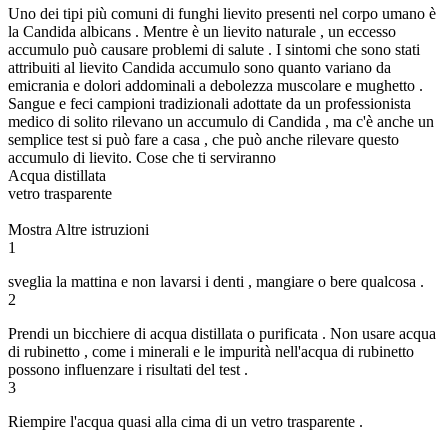
Uno dei tipi più comuni di funghi lievito presenti nel corpo umano è
la Candida albicans . Mentre è un lievito naturale , un eccesso
accumulo può causare problemi di salute . I sintomi che sono stati
attribuiti al lievito Candida accumulo sono quanto variano da
emicrania e dolori addominali a debolezza muscolare e mughetto .
Sangue e feci campioni tradizionali adottate da un professionista
medico di solito rilevano un accumulo di Candida , ma c'è anche un
semplice test si può fare a casa , che può anche rilevare questo
accumulo di lievito. Cose che ti serviranno
Acqua distillata
vetro trasparente
Mostra Altre istruzioni
1
sveglia la mattina e non lavarsi i denti , mangiare o bere qualcosa .
2
Prendi un bicchiere di acqua distillata o purificata . Non usare acqua
di rubinetto , come i minerali e le impurità nell'acqua di rubinetto
possono influenzare i risultati del test .
3
Riempire l'acqua quasi alla cima di un vetro trasparente .