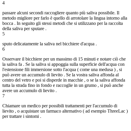
4
passare alcuni secondi raccogliere quanto più saliva possibile. Il
metodo migliore per farlo è quello di arrotolare la lingua intorno alla
bocca . In seguito gli stessi metodi che si utilizzano per la raccolta
della saliva per sputare .
5
sputo delicatamente la saliva nel bicchiere d'acqua .
6
Osservare il bicchiere per un massimo di 15 minuti e notare ciò che
la saliva fa . Se la saliva si appoggia sulla superficie dell'acqua con
l'estensione fili immersione sotto l'acqua ( come una medusa ) , si
può avere un accumulo di lievito . Se la vostra saliva affonda al
centro del vetro e poi si disperde in macchie , o se la saliva affonda
tutta la strada fino in fondo e raccoglie in un grumo , si può anche
avere un accumulo di lievito .
7
Chiamare un medico per possibili trattamenti per l'accumulo di
lievito , o acquistare un farmaco alternativo ( ad esempio ThreeLac )
per trattare i sintomi .