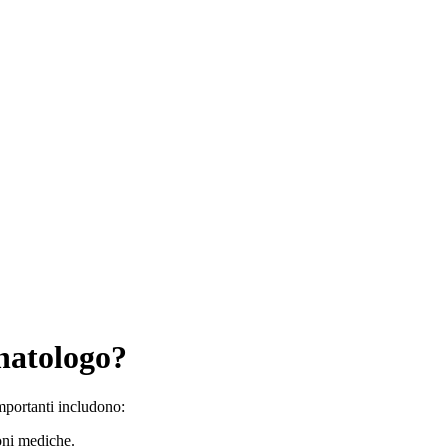
onatologo?
importanti includono:
ioni mediche.