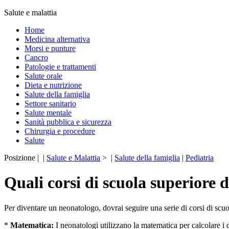
Salute e malattia
Home
Medicina alternativa
Morsi e punture
Cancro
Patologie e trattamenti
Salute orale
Dieta e nutrizione
Salute della famiglia
Settore sanitario
Salute mentale
Sanità pubblica e sicurezza
Chirurgia e procedure
Salute
Posizione | |
Salute e Malattia
> |
Salute della famiglia
|
Pediatria
Quali corsi di scuola superiore 
Per diventare un neonatologo, dovrai seguire una serie di corsi di scuol
*
Matematica:
I neonatologi utilizzano la matematica per calcolare i 