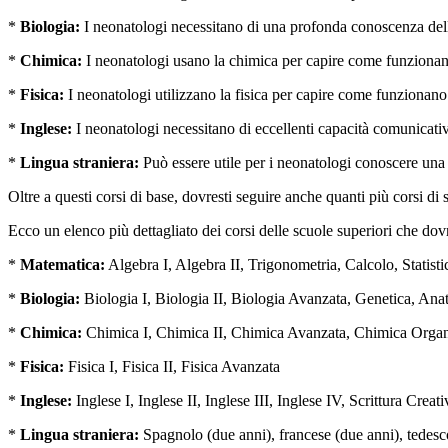
*
Biologia:
I neonatologi necessitano di una profonda conoscenza dell
*
Chimica:
I neonatologi usano la chimica per capire come funzionano 
*
Fisica:
I neonatologi utilizzano la fisica per capire come funzionano 
*
Inglese:
I neonatologi necessitano di eccellenti capacità comunicative 
*
Lingua straniera:
Può essere utile per i neonatologi conoscere una l
Oltre a questi corsi di base, dovresti seguire anche quanti più corsi di 
Ecco un elenco più dettagliato dei corsi delle scuole superiori che do
*
Matematica:
Algebra I, Algebra II, Trigonometria, Calcolo, Statisti
*
Biologia:
Biologia I, Biologia II, Biologia Avanzata, Genetica, Ana
*
Chimica:
Chimica I, Chimica II, Chimica Avanzata, Chimica Organ
*
Fisica:
Fisica I, Fisica II, Fisica Avanzata
*
Inglese:
Inglese I, Inglese II, Inglese III, Inglese IV, Scrittura Creati
*
Lingua straniera:
Spagnolo (due anni), francese (due anni), tedesco