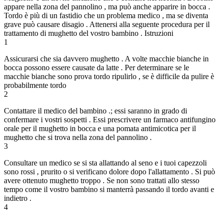
appare nella zona del pannolino , ma può anche apparire in bocca .
Tordo è più di un fastidio che un problema medico , ma se diventa
grave può causare disagio . Attenersi alla seguente procedura per il
trattamento di mughetto del vostro bambino . Istruzioni
1
Assicurarsi che sia davvero mughetto . A volte macchie bianche in
bocca possono essere causate da latte . Per determinare se le
macchie bianche sono prova tordo ripulirlo , se è difficile da pulire è
probabilmente tordo
2
Contattare il medico del bambino .; essi saranno in grado di
confermare i vostri sospetti . Essi prescrivere un farmaco antifungino
orale per il mughetto in bocca e una pomata antimicotica per il
mughetto che si trova nella zona del pannolino .
3
Consultare un medico se si sta allattando al seno e i tuoi capezzoli
sono rossi , prurito o si verificano dolore dopo l'allattamento . Si può
avere ottenuto mughetto troppo . Se non sono trattati allo stesso
tempo come il vostro bambino si manterrà passando il tordo avanti e
indietro .
4