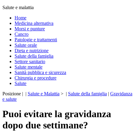
Salute e malattia
Home
Medicina alternativa
Morsi e punture
Cancro
Patologie e trattamenti
Salute orale
Dieta e nutrizione
Salute della famiglia
Settore sanitario
Salute mentale
Sanità pubblica e sicurezza
Chirurgia e procedure
Salute
Posizione | |
Salute e Malattia
> |
Salute della famiglia
|
Gravidanza
e salute
Puoi evitare la gravidanza
dopo due settimane?