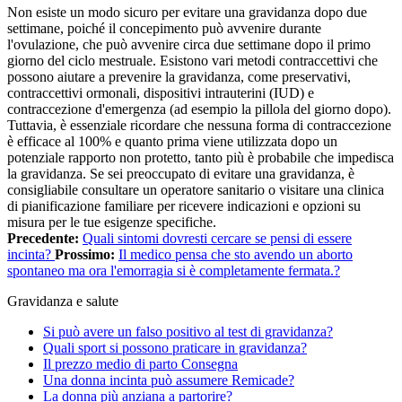
Non esiste un modo sicuro per evitare una gravidanza dopo due
settimane, poiché il concepimento può avvenire durante
l'ovulazione, che può avvenire circa due settimane dopo il primo
giorno del ciclo mestruale. Esistono vari metodi contraccettivi che
possono aiutare a prevenire la gravidanza, come preservativi,
contraccettivi ormonali, dispositivi intrauterini (IUD) e
contraccezione d'emergenza (ad esempio la pillola del giorno dopo).
Tuttavia, è essenziale ricordare che nessuna forma di contraccezione
è efficace al 100% e quanto prima viene utilizzata dopo un
potenziale rapporto non protetto, tanto più è probabile che impedisca
la gravidanza. Se sei preoccupato di evitare una gravidanza, è
consigliabile consultare un operatore sanitario o visitare una clinica
di pianificazione familiare per ricevere indicazioni e opzioni su
misura per le tue esigenze specifiche.
Precedente:
Quali sintomi dovresti cercare se pensi di essere
incinta?
Prossimo:
Il medico pensa che sto avendo un aborto
spontaneo ma ora l'emorragia si è completamente fermata.?
Gravidanza e salute
Si può avere un falso positivo al test di gravidanza?
Quali sport si possono praticare in gravidanza?
Il prezzo medio di parto Consegna
Una donna incinta può assumere Remicade?
La donna più anziana a partorire?