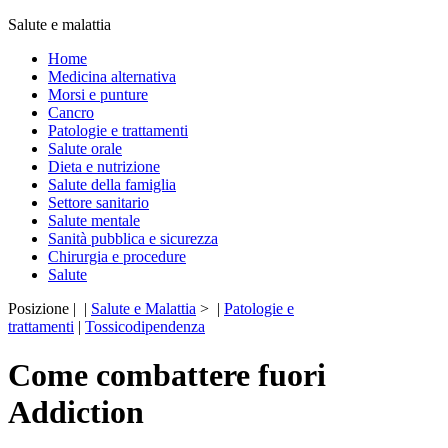
Salute e malattia
Home
Medicina alternativa
Morsi e punture
Cancro
Patologie e trattamenti
Salute orale
Dieta e nutrizione
Salute della famiglia
Settore sanitario
Salute mentale
Sanità pubblica e sicurezza
Chirurgia e procedure
Salute
Posizione | |
Salute e Malattia
> |
Patologie e
trattamenti
|
Tossicodipendenza
Come combattere fuori
Addiction