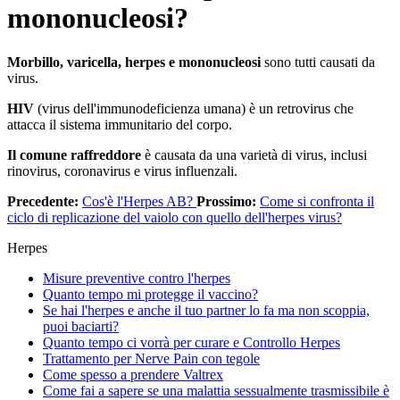
mononucleosi?
Morbillo, varicella, herpes e mononucleosi
sono tutti causati da
virus.
HIV
(virus dell'immunodeficienza umana) è un retrovirus che
attacca il sistema immunitario del corpo.
Il comune raffreddore
è causata da una varietà di virus, inclusi
rinovirus, coronavirus e virus influenzali.
Precedente:
Cos'è l'Herpes AB?
Prossimo:
Come si confronta il
ciclo di replicazione del vaiolo con quello dell'herpes virus?
Herpes
Misure preventive contro l'herpes
Quanto tempo mi protegge il vaccino?
Se hai l'herpes e anche il tuo partner lo fa ma non scoppia,
puoi baciarti?
Quanto tempo ci vorrà per curare e Controllo Herpes
Trattamento per Nerve Pain con tegole
Come spesso a prendere Valtrex
Come fai a sapere se una malattia sessualmente trasmissibile è