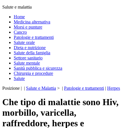
Salute e malattia
Home
Medicina alternativa
Morsi e punture
Cancro
Patologie e trattamenti
Salute orale
Dieta e nutrizione
Salute della famiglia
Settore sanitario
Salute mentale
Sanità pubblica e sicurezza
Chirurgia e procedure
Salute
Posizione | |
Salute e Malattia
> |
Patologie e trattamenti
|
Herpes
Che tipo di malattie sono Hiv,
morbillo, varicella,
raffreddore, herpes e