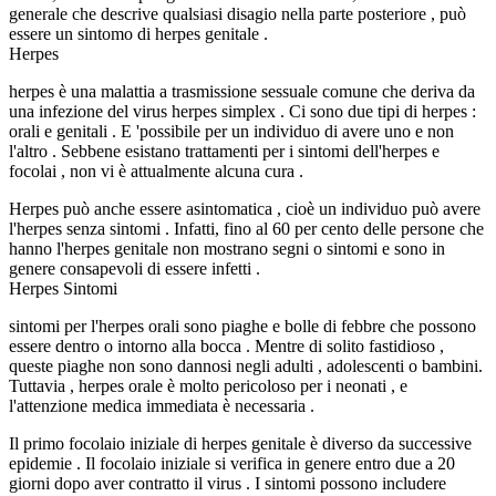
generale che descrive qualsiasi disagio nella parte posteriore , può
essere un sintomo di herpes genitale .
Herpes
herpes è una malattia a trasmissione sessuale comune che deriva da
una infezione del virus herpes simplex . Ci sono due tipi di herpes :
orali e genitali . E 'possibile per un individuo di avere uno e non
l'altro . Sebbene esistano trattamenti per i sintomi dell'herpes e
focolai , non vi è attualmente alcuna cura .
Herpes può anche essere asintomatica , cioè un individuo può avere
l'herpes senza sintomi . Infatti, fino al 60 per cento delle persone che
hanno l'herpes genitale non mostrano segni o sintomi e sono in
genere consapevoli di essere infetti .
Herpes Sintomi
sintomi per l'herpes orali sono piaghe e bolle di febbre che possono
essere dentro o intorno alla bocca . Mentre di solito fastidioso ,
queste piaghe non sono dannosi negli adulti , adolescenti o bambini.
Tuttavia , herpes orale è molto pericoloso per i neonati , e
l'attenzione medica immediata è necessaria .
Il primo focolaio iniziale di herpes genitale è diverso da successive
epidemie . Il focolaio iniziale si verifica in genere entro due a 20
giorni dopo aver contratto il virus . I sintomi possono includere