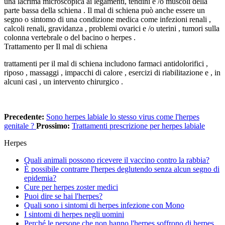
una lacrima microscopica ai legamenti, tendini e /o muscoli della
parte bassa della schiena . Il mal di schiena può anche essere un
segno o sintomo di una condizione medica come infezioni renali ,
calcoli renali, gravidanza , problemi ovarici e /o uterini , tumori sulla
colonna vertebrale o del bacino o herpes .
Trattamento per Il mal di schiena
trattamenti per il mal di schiena includono farmaci antidolorifici ,
riposo , massaggi , impacchi di calore , esercizi di riabilitazione e , in
alcuni casi , un intervento chirurgico .
Precedente:
Sono herpes labiale lo stesso virus come l'herpes
genitale ?
Prossimo:
Trattamenti prescrizione per herpes labiale
Herpes
Quali animali possono ricevere il vaccino contro la rabbia?
È possibile contrarre l'herpes deglutendo senza alcun segno di
epidemia?
Cure per herpes zoster medici
Puoi dire se hai l'herpes?
Quali sono i sintomi di herpes infezione con Mono
I sintomi di herpes negli uomini
Perché le persone che non hanno l'herpes soffrono di herpes