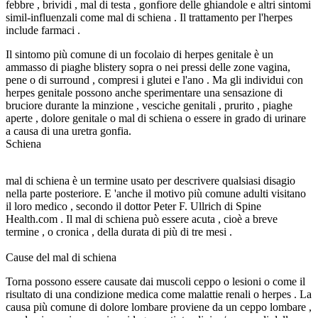
febbre , brividi , mal di testa , gonfiore delle ghiandole e altri sintomi
simil-influenzali come mal di schiena . Il trattamento per l'herpes
include farmaci .
Il sintomo più comune di un focolaio di herpes genitale è un
ammasso di piaghe blistery sopra o nei pressi delle zone vagina,
pene o di surround , compresi i glutei e l'ano . Ma gli individui con
herpes genitale possono anche sperimentare una sensazione di
bruciore durante la minzione , vesciche genitali , prurito , piaghe
aperte , dolore genitale o mal di schiena o essere in grado di urinare
a causa di una uretra gonfia.
Schiena
mal di schiena è un termine usato per descrivere qualsiasi disagio
nella parte posteriore. E 'anche il motivo più comune adulti visitano
il loro medico , secondo il dottor Peter F. Ullrich di Spine
Health.com . Il mal di schiena può essere acuta , cioè a breve
termine , o cronica , della durata di più di tre mesi .
Cause del mal di schiena
Torna possono essere causate dai muscoli ceppo o lesioni o come il
risultato di una condizione medica come malattie renali o herpes . La
causa più comune di dolore lombare proviene da un ceppo lombare ,