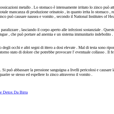
ntossicazioni metallo . Lo stomaco è intensamente irritato lo zinco può a
tale mancanza di produzione orinatoio , in quanto irrita lo stomaco , ren
 zinco può causare nausea e vomito , secondo il National Institutes of Hea
paralizzare , lasciando il corpo aperto alle infezioni sostanziale . Que
angue , che può portare ad anemia e un sistema immunitario indebolito .
o degli occhi e altri segni di ittero a dosi elevate . Mal di testa sono 
intorno stato di dolore che potrebbe provocare l' eventuale collasso . Il 
 Si può abbassare la pressione sanguigna a livelli pericolosi e causare l
uarire se stesso ed espellere lo zinco attraverso il vomito .
 Detox Da Birra