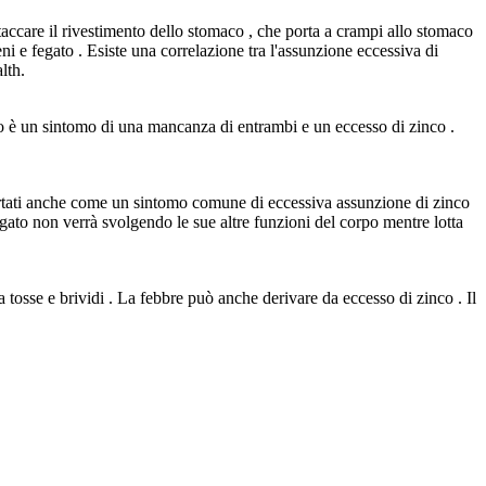
ttaccare il rivestimento dello stomaco , che porta a crampi allo stomaco
i e fegato . Esiste una correlazione tra l'assunzione eccessiva di
lth.
sto è un sintomo di una mancanza di entrambi e un eccesso di zinco .
riportati anche come un sintomo comune di eccessiva assunzione di zinco
fegato non verrà svolgendo le sue altre funzioni del corpo mentre lotta
a tosse e brividi . La febbre può anche derivare da eccesso di zinco . Il