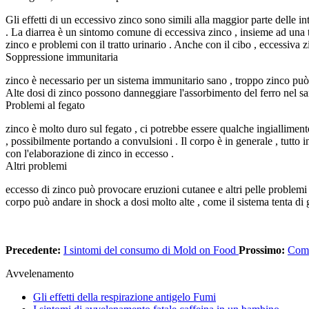
Gli effetti di un eccessivo zinco sono simili alla maggior parte delle i
. La diarrea è un sintomo comune di eccessiva zinco , insieme ad una to
zinco e problemi con il tratto urinario . Anche con il cibo , eccessiva
Soppressione immunitaria
zinco è necessario per un sistema immunitario sano , troppo zinco può 
Alte dosi di zinco possono danneggiare l'assorbimento del ferro nel s
Problemi al fegato
zinco è molto duro sul fegato , ci potrebbe essere qualche ingialliment
, possibilmente portando a convulsioni . Il corpo è in generale , tutto 
con l'elaborazione di zinco in eccesso .
Altri problemi
eccesso di zinco può provocare eruzioni cutanee e altri pelle problemi .
corpo può andare in shock a dosi molto alte , come il sistema tenta di g
Precedente:
I sintomi del consumo di Mold on Food
Prossimo:
Come
Avvelenamento
Gli effetti della respirazione antigelo Fumi