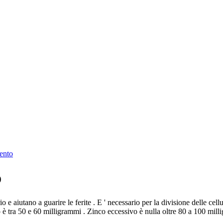
ento
o
e aiutano a guarire le ferite . E ' necessario per la divisione delle cellu
o è tra 50 e 60 milligrammi . Zinco eccessivo è nulla oltre 80 a 100 mi