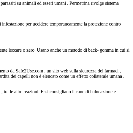
 i parassiti su animali ed esseri umani . Permetrina rivolge sistema
o di infestazione per uccidere temporaneamente la protezione contro
ilmente leccare o zero. Usano anche un metodo di back- gomma in cui si
rtimento da Safe2Use.com , un sito web sulla sicurezza dei farmaci ,
erdita dei capelli non è elencato come un effetto collaterale umana .
tra le altre reazioni. Essi consigliano il cane di balneazione e