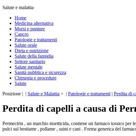
Salute e malattia
Home
Medicina alternativa
Morsi e punture
Cancro
Patologie e trattamenti
Salute orale
Dieta e nutrizione
Salute della famiglia
Settore sanitario
Salute mentale
Sanità pubblica e sicurezza
Chirurgia e procedure
Salute
Posizione | |
Salute e Malattia
> |
Patologie e trattamenti
|
Perdita di c
Perdita di capelli a causa di Pe
Permectrin , un marchio insetticida, contiene un farmaco tossico per le 
pulci sul bestiame , pollame , suini e cani . Forma generica del farmac