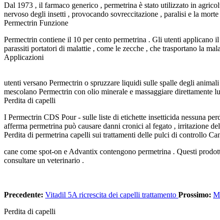
Dal 1973 , il farmaco generico , permetrina è stato utilizzato in agricol
nervoso degli insetti , provocando sovreccitazione , paralisi e la morte d
Permectrin Funzione
Permectrin contiene il 10 per cento permetrina . Gli utenti applicano il
parassiti portatori di malattie , come le zecche , che trasportano la mal
Applicazioni
utenti versano Permectrin o spruzzare liquidi sulle spalle degli anima
mescolano Permectrin con olio minerale e massaggiare direttamente lun
Perdita di capelli
I Permectrin CDS Pour - sulle liste di etichette insetticida nessuna per
afferma permetrina può causare danni cronici al fegato , irritazione del
Perdita di permetrina capelli sui trattamenti delle pulci di controllo Ca
cane come spot-on e Advantix contengono permetrina . Questi prodotti fa
consultare un veterinario .
Precedente:
Vitadil 5A ricrescita dei capelli trattamento
Prossimo:
Mo
Perdita di capelli