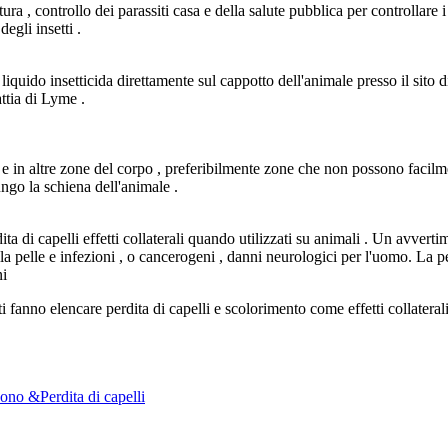
tura , controllo dei parassiti casa e della salute pubblica per controllare
egli insetti .
 liquido insetticida direttamente sul cappotto dell'animale presso il sit
attia di Lyme .
li e in altre zone del corpo , preferibilmente zone che non possono fac
go la schiena dell'animale .
dita di capelli effetti collaterali quando utilizzati su animali . Un avve
la pelle e infezioni , o cancerogeni , danni neurologici per l'uomo. La p
ni
nno elencare perdita di capelli e scolorimento come effetti collaterali , 
no &Perdita di capelli