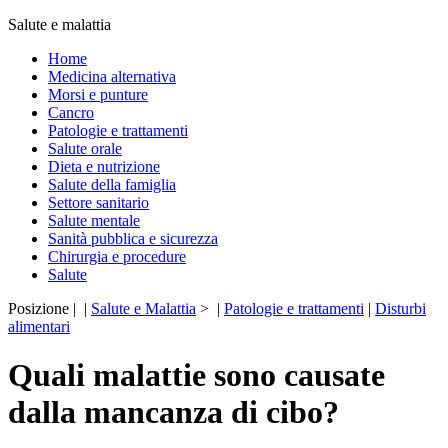
Salute e malattia
Home
Medicina alternativa
Morsi e punture
Cancro
Patologie e trattamenti
Salute orale
Dieta e nutrizione
Salute della famiglia
Settore sanitario
Salute mentale
Sanità pubblica e sicurezza
Chirurgia e procedure
Salute
Posizione | |
Salute e Malattia
> |
Patologie e trattamenti
|
Disturbi
alimentari
Quali malattie sono causate
dalla mancanza di cibo?