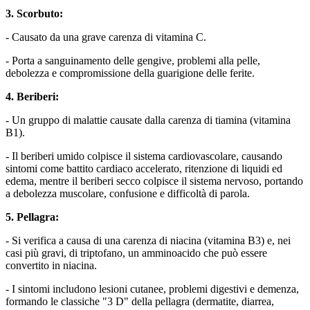
3. Scorbuto:
- Causato da una grave carenza di vitamina C.
- Porta a sanguinamento delle gengive, problemi alla pelle,
debolezza e compromissione della guarigione delle ferite.
4. Beriberi:
- Un gruppo di malattie causate dalla carenza di tiamina (vitamina
B1).
- Il beriberi umido colpisce il sistema cardiovascolare, causando
sintomi come battito cardiaco accelerato, ritenzione di liquidi ed
edema, mentre il beriberi secco colpisce il sistema nervoso, portando
a debolezza muscolare, confusione e difficoltà di parola.
5. Pellagra:
- Si verifica a causa di una carenza di niacina (vitamina B3) e, nei
casi più gravi, di triptofano, un amminoacido che può essere
convertito in niacina.
- I sintomi includono lesioni cutanee, problemi digestivi e demenza,
formando le classiche "3 D" della pellagra (dermatite, diarrea,