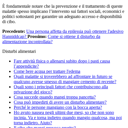
È fondamentale notare che la prevenzione e il trattamento di queste
malattie spesso implicano l’intervento sui fattori sociali, economici e
politici sottostanti per garantire un adeguato accesso e disponibilità
di cibo.
Precedente:
Una persona affetta da epilessia può ottenere l'adesivo
Hanniddcap?
Prossimo:
Come si ottiene il disturbo da
alimentazione incontrollata?
Disturbi alimentari
Fare attività fisica o allenarsi subito dopo i pasti causa
l’appendicite?
Come bere acqua per trattare l'edema
Quali malattie si troverebbero ad affrontare in futuro se
qualcuno avesse smesso di mangiare cemento di recente?
Quali sono i principali fattori che contribuiscono alla
privazione del gioco?
Cosa succede quando mangi troppa pancetta?
Cosa può impedirti di avere un disturbo alimentare?
Perché le persone mangiano con la bocca aperta?
Ho avuto nausea negli ultimi due mesi, so che non sono
incinta. Va e torna indietro quando mangio qualcosa, ma poi
torna indietro. Aiuto?
Il cibo che mangi provoca prurito?