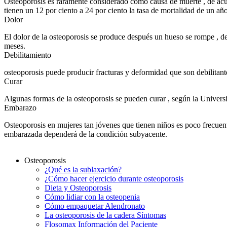
Osteoporosis es raramente considerado como causa de muerte , de acue
tienen un 12 por ciento a 24 por ciento la tasa de mortalidad de un año
Dolor
El dolor de la osteoporosis se produce después un hueso se rompe , d
meses.
Debilitamiento
osteoporosis puede producir fracturas y deformidad que son debilitant
Curar
Algunas formas de la osteoporosis se pueden curar , según la Univer
Embarazo
Osteoporosis en mujeres tan jóvenes que tienen niños es poco frecuen
embarazada dependerá de la condición subyacente.
Osteoporosis
¿Qué es la sublaxación?
¿Cómo hacer ejercicio durante osteoporosis
Dieta y Osteoporosis
Cómo lidiar con la osteopenia
Cómo empaquetar Alendronato
La osteoporosis de la cadera Síntomas
Flosomax Información del Paciente